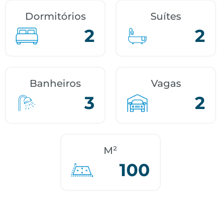
Dormitórios
Suítes
2
2
Banheiros
Vagas
3
2
M²
100