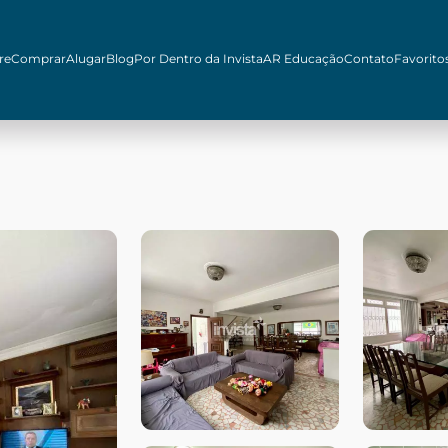
re
Comprar
Alugar
Blog
Por Dentro da Invista
AR Educação
Contato
Favorito