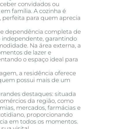
eceber convidados ou
em família. A cozinha é
 perfeita para quem aprecia
de dependência completa de
ço independente, garantindo
modidade. Na área externa, a
omentos de lazer e
tando o espaço ideal para
agem, a residência oferece
quem possui mais de um
grandes destaques: situada
comércios da região, como
emias, mercados, farmácias e
 cotidiano, proporcionando
ncia em todos os momentos.
ua visita!