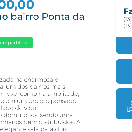
00,00
F
o bairro Ponta da
(13
(13
ompartilhar
lizada na charmosa e
ia, um dos bairros mais
 imóvel combina amplitude,
ade em um projeto pensado
dade de vida.
o dormitórios, sendo uma
anheiros bem distribuídos. A
elegante sala para dois