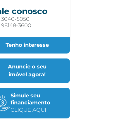
ale conosco
) 3040-5050
) 98148-3600
Tenho interesse
Anuncie o seu
imóvel agora!
Simule seu
financiamento
CLIQUE AQUI