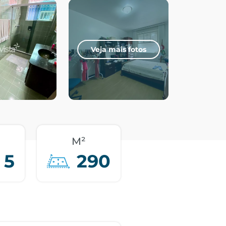
Veja mais fotos
M²
5
290