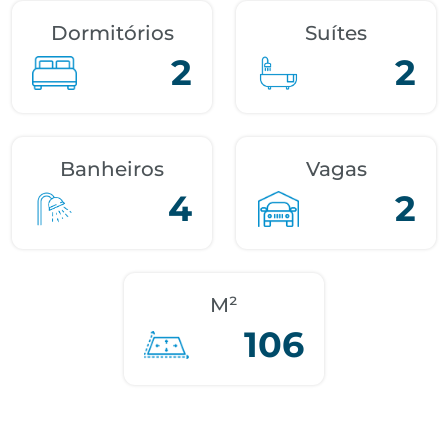
Dormitórios
Suítes
2
2
Banheiros
Vagas
4
2
M²
106