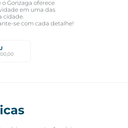
e o Gonzaga oferece
ividade em uma das
a cidade.
ante-se com cada detalhe!
U
700,00
icas