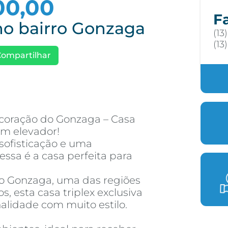
00,00
F
no bairro Gonzaga
(13
(13
Compartilhar
coração do Gonzaga – Casa
om elevador!
 sofisticação e uma
 essa é a casa perfeita para
do Gonzaga, uma das regiões
, esta casa triplex exclusiva
alidade com muito estilo.