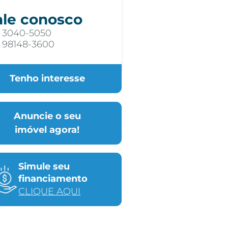
ale conosco
) 3040-5050
) 98148-3600
Tenho interesse
Anuncie o seu
imóvel agora!
Simule seu
financiamento
CLIQUE AQUI