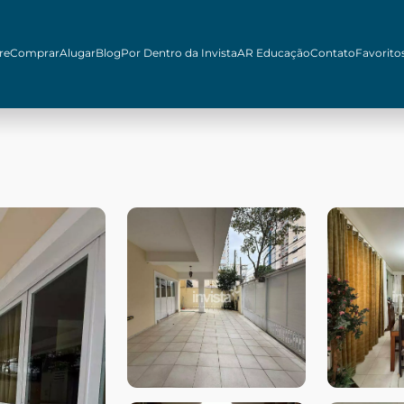
re
Comprar
Alugar
Blog
Por Dentro da Invista
AR Educação
Contato
Favorito