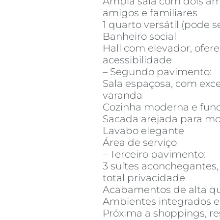
Ampla sala com dois amb
amigos e familiares
1 quarto versátil (pode 
Banheiro social
Hall com elevador, ofer
acessibilidade
– Segundo pavimento:
Sala espaçosa, com exce
varanda
Cozinha moderna e func
Sacada arejada para m
Lavabo elegante
Área de serviço
– Terceiro pavimento:
3 suítes aconchegantes
total privacidade
Acabamentos de alta q
Ambientes integrados e
Próxima a shoppings, res