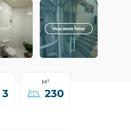
Veja mais fotos
M²
3
230