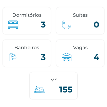
Dormitórios
Suítes
3
0
Banheiros
Vagas
3
4
M²
155