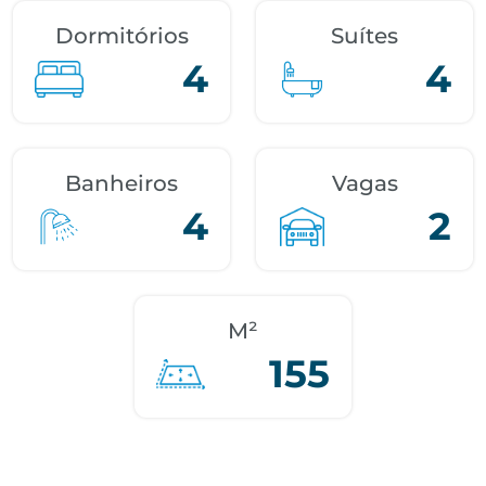
Dormitórios
Suítes
4
4
Banheiros
Vagas
4
2
M²
155