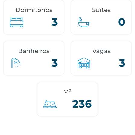
Dormitórios
Suítes
3
0
Banheiros
Vagas
3
3
M²
236