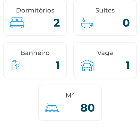
Dormitórios
Suítes
2
0
Banheiro
Vaga
1
1
M²
80