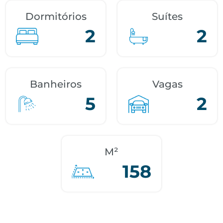
Dormitórios
Suítes
2
2
Banheiros
Vagas
5
2
M²
158