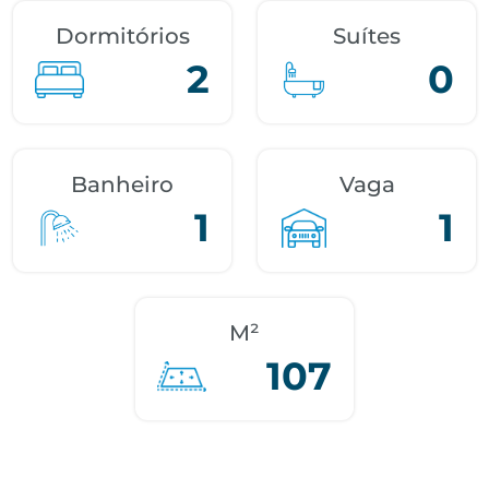
Dormitórios
Suítes
2
0
Banheiro
Vaga
1
1
M²
107