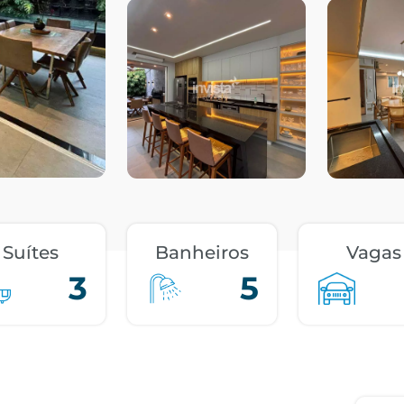
Suítes
Banheiros
Vagas
3
5