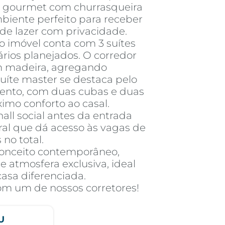
ço gourmet com churrasqueira
biente perfeito para receber
de lazer com privacidade.
o imóvel conta com 3 suítes
rios planejados. O corredor
em madeira, agregando
suíte master se destaca pelo
ento, com duas cubas e duas
mo conforto ao casal.
all social antes da entrada
eral que dá acesso às vagas de
no total.
onceito contemporâneo,
atmosfera exclusiva, ideal
sa diferenciada.
com um de nossos corretores!
U