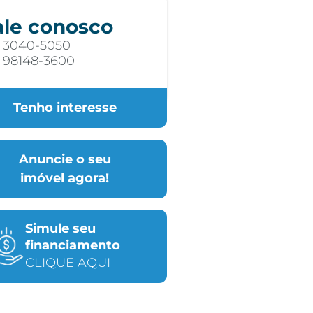
ale conosco
) 3040-5050
) 98148-3600
Tenho interesse
Anuncie o seu
imóvel agora!
Simule seu
financiamento
CLIQUE AQUI