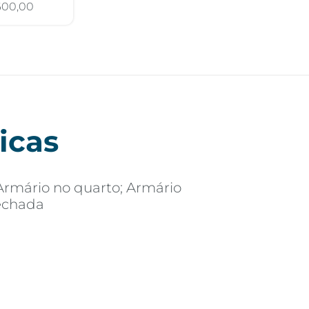
600,00
icas
Armário no quarto; Armário
Fechada