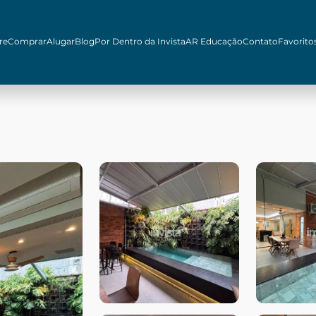
re
Comprar
Alugar
Blog
Por Dentro da Invista
AR Educação
Contato
Favorito