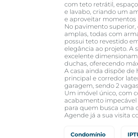
com teto retrátil, espa
e lavabo, criando um am
e aproveitar momentos 
No pavimento superior, 
amplas, todas com armá
possui teto revestido 
elegância ao projeto. A 
excelente dimensionam
duchas, oferecendo máxi
A casa ainda dispõe de h
principal e corredor lat
garagem, sendo 2 vagas 
Um imóvel único, com c
acabamento impecável e 
para quem busca uma ca
Agende já a sua visita 
Condomínio
IPT