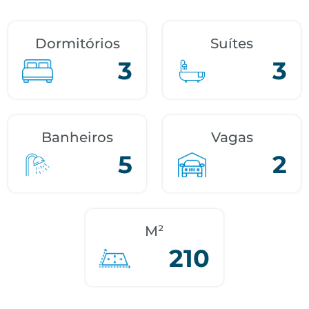
Dormitórios
Suítes
3
3
Banheiros
Vagas
5
2
M²
210