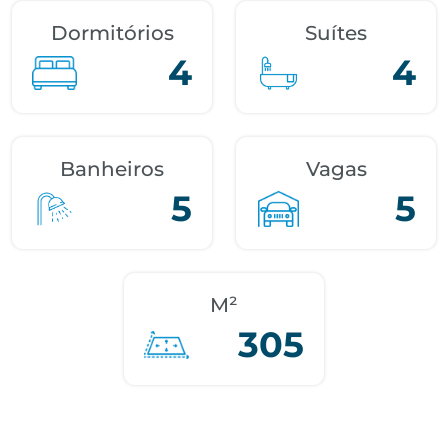
Dormitórios
Suítes
4
4
Banheiros
Vagas
5
5
M²
305