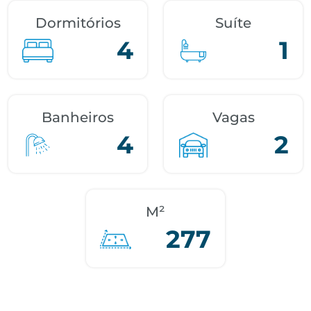
Dormitórios
Suíte
4
1
Banheiros
Vagas
4
2
M²
277