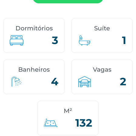
Dormitórios
Suíte
3
1
Banheiros
Vagas
4
2
M²
132