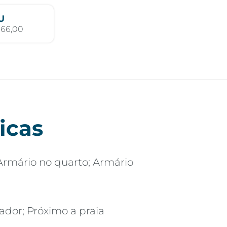
U
366,00
icas
Armário no quarto; Armário
vador; Próximo a praia