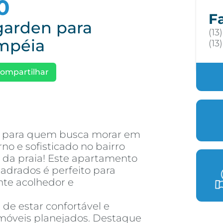
0
F
garden para
(13
mpéia
(13
ompartilhar
e para quem busca morar em
 e sofisticado no bairro
da praia! Este apartamento
adrados é perfeito para
te acolhedor e
 de estar confortável e
móveis planejados. Destaque