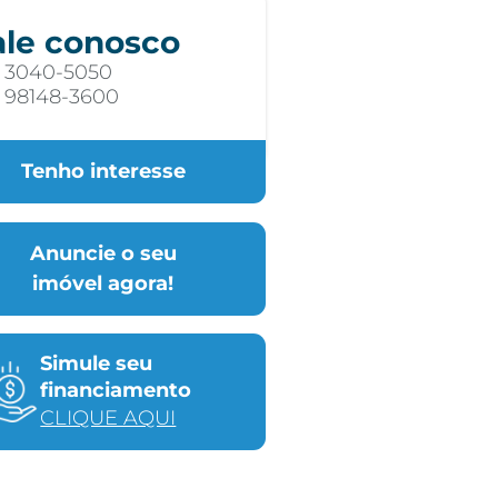
ale conosco
) 3040-5050
) 98148-3600
Tenho interesse
Anuncie o seu
imóvel agora!
Simule seu
financiamento
CLIQUE AQUI