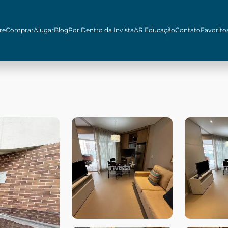
re
Comprar
Alugar
Blog
Por Dentro da Invista
AR Educação
Contato
Favorito