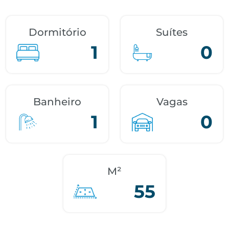
Dormitório
Suítes
1
0
Banheiro
Vagas
1
0
M²
55