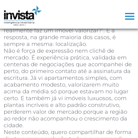
Depois de mais de 25 anos atuando como
corretor de imóveis, já perdi a conta de
quantas vezes ouvi a mesma pergunta na
primeira reunião com um cliente: “o que
realmente faz um imóvel valorizar?”. E a
resposta, na grande maioria dos casos, é
sempre a mesma: localização.
Não é força de expressão nem clichê de
mercado. É experiência prática, validada em
centenas de negociações que acompanhei de
perto, do primeiro contato até a assinatura da
escritura. Já vi apartamentos simples, com
acabamento modesto, valorizarem muito
acima da média só porque estavam no lugar
certo. E também já vi imóveis luxuosos, com
plantas incríveis e alto padrão construtivo,
perderem valor de mercado porque a região
ao redor não acompanhou o crescimento da
cidade.
Neste conteúdo, quero compartilhar de forma