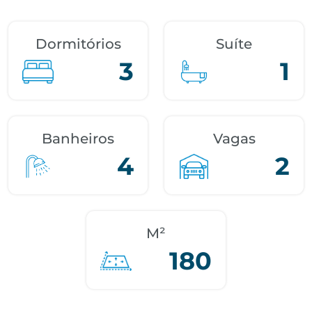
Dormitórios
Suíte
3
1
Banheiros
Vagas
4
2
M²
180