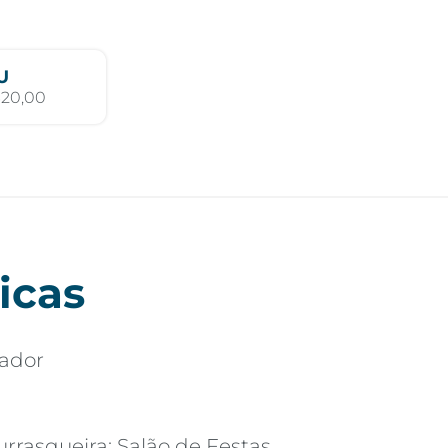
U
320,00
icas
vador
rrasqueira; Salão de Festas