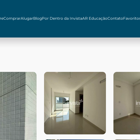
re
Comprar
Alugar
Blog
Por Dentro da Invista
AR Educação
Contato
Favorito