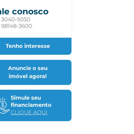
ale conosco
) 3040-5050
) 98148-3600
Tenho interesse
Anuncie o seu
imóvel agora!
Simule seu
financiamento
CLIQUE AQUI