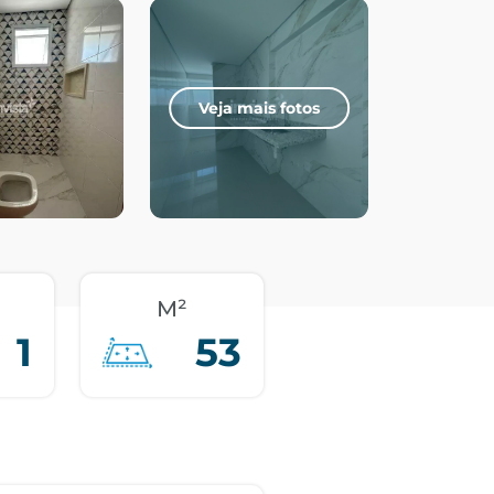
Veja mais fotos
M²
1
53