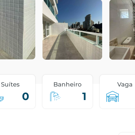
Suítes
Banheiro
Vaga
0
1