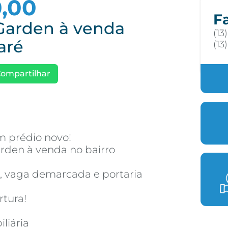
0,00
F
Garden à venda
(13
aré
(13
ompartilhar
 prédio novo!
rden à venda no bairro
o, vaga demarcada e portaria
rtura!
iliária