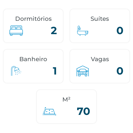
Dormitórios
Suítes
2
0
Banheiro
Vagas
1
0
M²
70