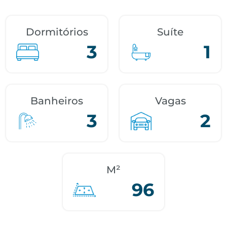
Dormitórios
Suíte
3
1
Banheiros
Vagas
3
2
M²
96