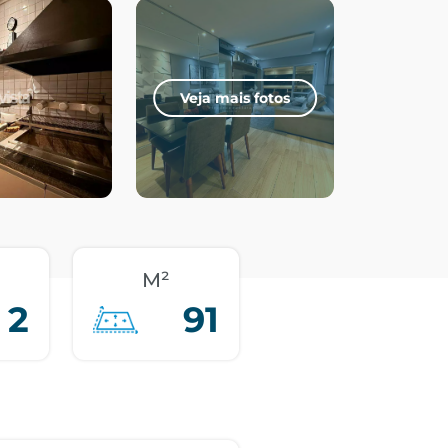
Veja mais fotos
M²
2
91