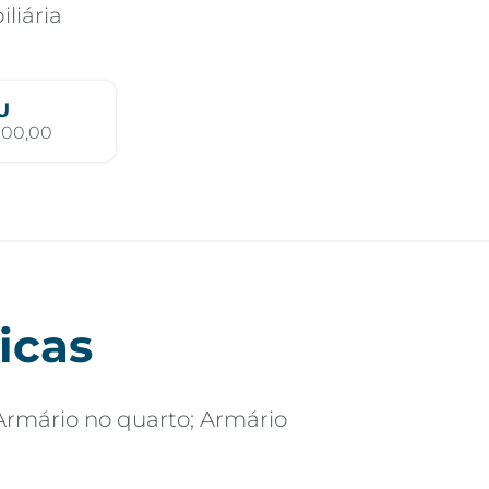
iliária
U
300,00
icas
Armário no quarto; Armário