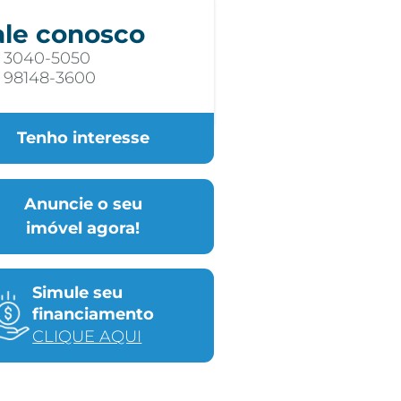
ale conosco
) 3040-5050
) 98148-3600
Tenho interesse
Anuncie o seu
imóvel agora!
Simule seu
financiamento
CLIQUE AQUI