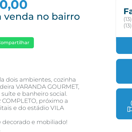
00,00
F
 venda no bairro
(13
(13
Compartilhar
ala dois ambientes, cozinha
rdadeira VARANDA GOURMET,
suíte e banheiro social.
 COMPLETO, próximo a
tais e do estádio VILA
 decorado e mobiliado!
.