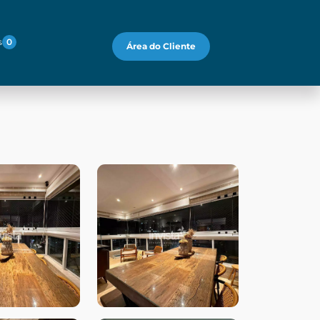
s
0
Área do Cliente