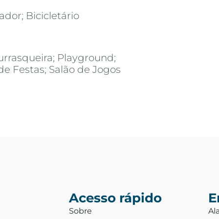
ador; Bicicletário
urrasqueira; Playground;
de Festas; Salão de Jogos
Acesso rápido
E
Sobre
Al