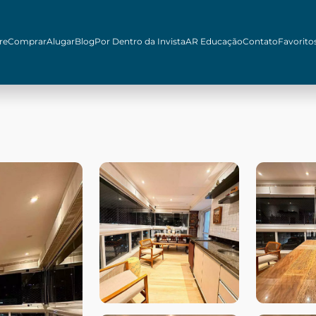
re
Comprar
Alugar
Blog
Por Dentro da Invista
AR Educação
Contato
Favorito