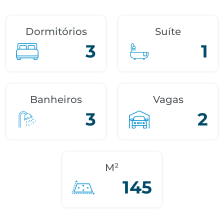
Dormitórios
Suíte
3
1
Banheiros
Vagas
3
2
M²
145