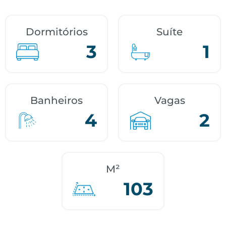
Dormitórios
Suíte
3
1
Banheiros
Vagas
4
2
M²
103