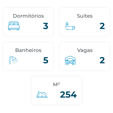
Dormitórios
Suítes
3
2
Banheiros
Vagas
5
2
M²
254