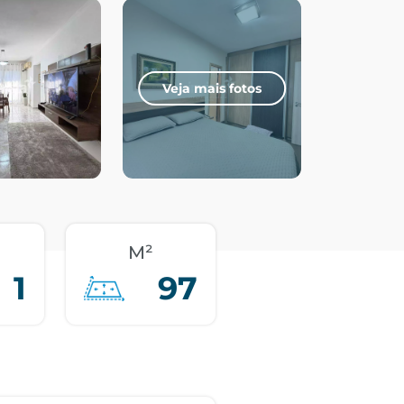
Veja mais fotos
M²
1
97