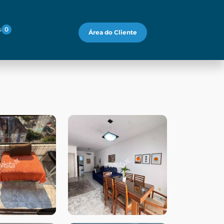
s
0
Área do Cliente