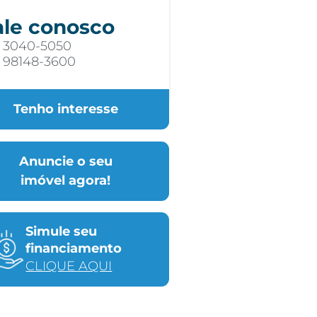
ale conosco
) 3040-5050
) 98148-3600
Tenho interesse
Anuncie o seu
imóvel agora!
Simule seu
financiamento
CLIQUE AQUI