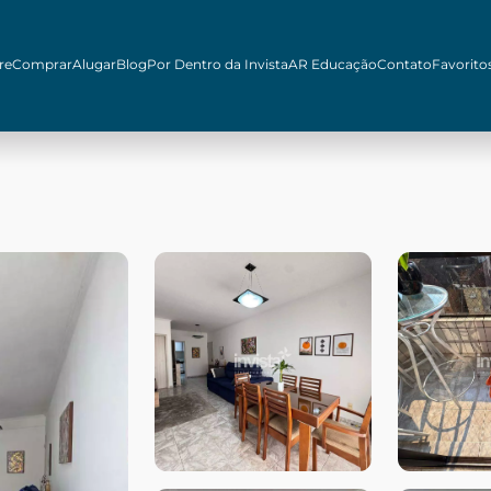
re
Comprar
Alugar
Blog
Por Dentro da Invista
AR Educação
Contato
Favorito