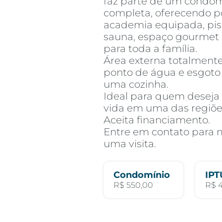
faz parte de um condom
completa, oferecendo po
academia equipada, pisc
sauna, espaço gourmet e
para toda a família.
Área externa totalment
ponto de água e esgoto 
uma cozinha.
Ideal para quem deseja
vida em uma das regiões
Aceita financiamento.
Entre em contato para 
uma visita.
Condomínio
IPT
R$ 550,00
R$ 