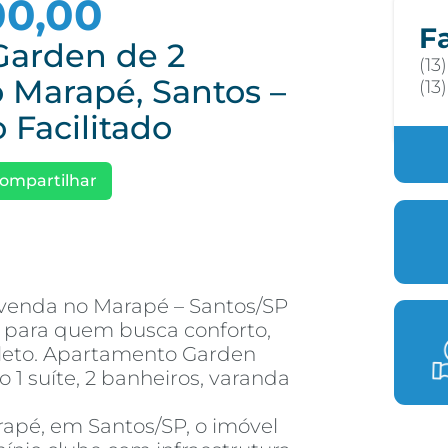
00,00
F
Garden de 2
(13
 Marapé, Santos –
(13
 Facilitado
ompartilhar
venda no Marapé – Santos/SP
 para quem busca conforto,
leto. Apartamento Garden
 1 suíte, 2 banheiros, varanda
rapé, em Santos/SP, o imóvel