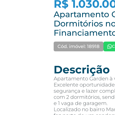
R$ 1.030.0
Apartamento 
Dormitórios no
Financiamento
Cód. imóvel: 18918
C
Descrição
Apartamento Garden à 
Excelente oportunidade
segurança e lazer comp
com 2 dormitórios, sendo
e 1 vaga de garagem.
Localizado no bairro Ma