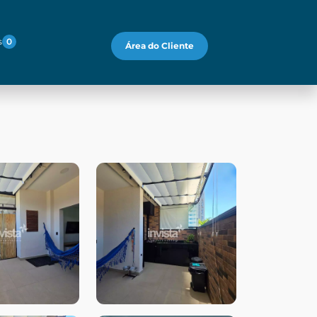
s
0
Área do Cliente