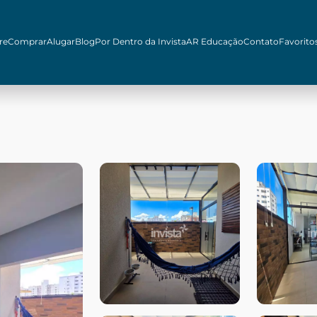
re
Comprar
Alugar
Blog
Por Dentro da Invista
AR Educação
Contato
Favorito