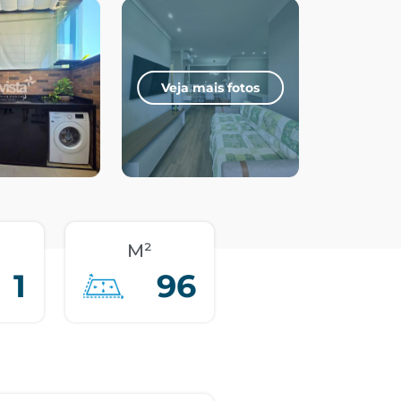
Veja mais fotos
M²
1
96