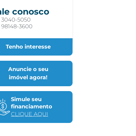
ale conosco
) 3040-5050
) 98148-3600
Tenho interesse
Anuncie o seu
imóvel agora!
Simule seu
financiamento
CLIQUE AQUI