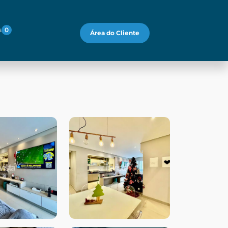
s
0
Área do Cliente