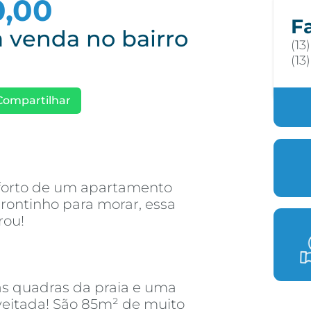
0,00
F
 venda no bairro
(13
(13
Compartilhar
forto de um apartamento
rontinho para morar, essa
rou!
as quadras da praia e uma
eitada! São 85m² de muito