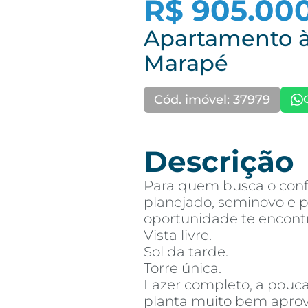
R$ 905.00
Apartamento à
Marapé
Cód. imóvel: 37979
Descrição
Para quem busca o con
planejado, seminovo e p
oportunidade te encont
Vista livre.
Sol da tarde.
Torre única.
Lazer completo, a pouc
planta muito bem aprov