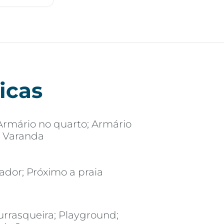
icas
Armário no quarto; Armário
e; Varanda
vador; Próximo a praia
urrasqueira; Playground;