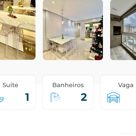
Suíte
Banheiros
Vaga
1
2