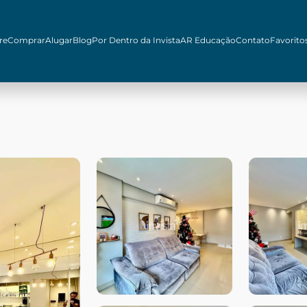
re
Comprar
Alugar
Blog
Por Dentro da Invista
AR Educação
Contato
Favorito