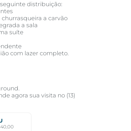
seguinte distribuição:
entes
churrasqueira a carvão
egrada a sala
ma suíte
pendente
ião com lazer completo.
ground.
e agora sua visita no (13)
U
340,00