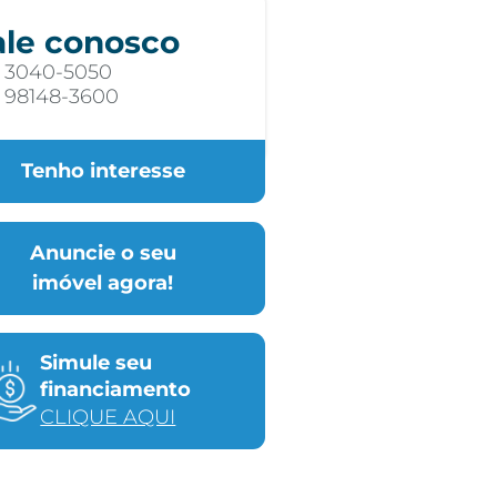
ale conosco
) 3040-5050
) 98148-3600
Tenho interesse
Anuncie o seu
imóvel agora!
Simule seu
financiamento
CLIQUE AQUI