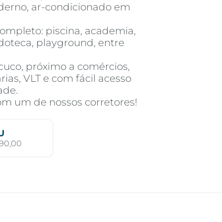
erno, ar-condicionado em
ompleto: piscina, academia,
edoteca, playground, entre
cuco, próximo a comércios,
ias, VLT e com fácil acesso
ade.
com um de nossos corretores!
U
190,00