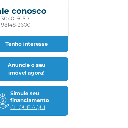
ale conosco
) 3040-5050
) 98148-3600
Tenho interesse
Anuncie o seu
imóvel agora!
Simule seu
financiamento
CLIQUE AQUI