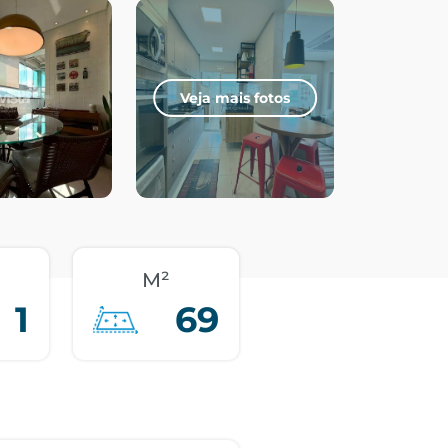
Veja mais fotos
M²
1
69