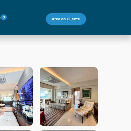
s
0
Área do Cliente