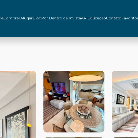
re
Comprar
Alugar
Blog
Por Dentro da Invista
AR Educação
Contato
Favorito