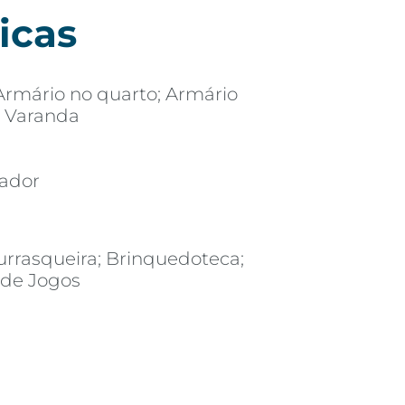
icas
Armário no quarto; Armário
e; Varanda
vador
urrasqueira; Brinquedoteca;
 de Jogos