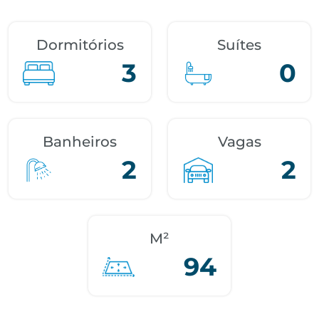
Dormitórios
Suítes
3
0
Banheiros
Vagas
2
2
M²
94