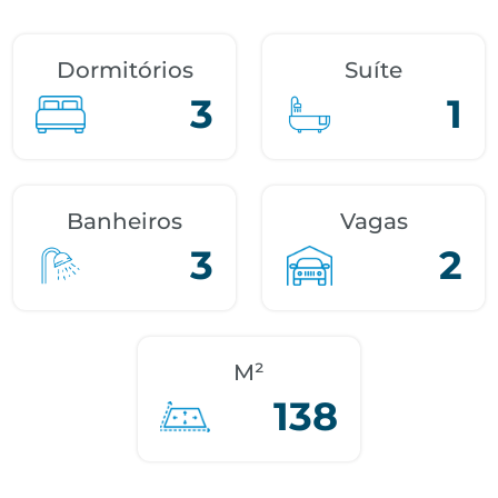
Dormitórios
Suíte
3
1
Banheiros
Vagas
3
2
M²
138