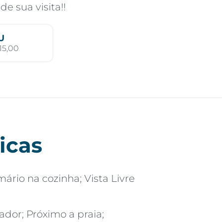
e sua visita!!
U
15,00
icas
ário na cozinha; Vista Livre
ador; Próximo a praia;