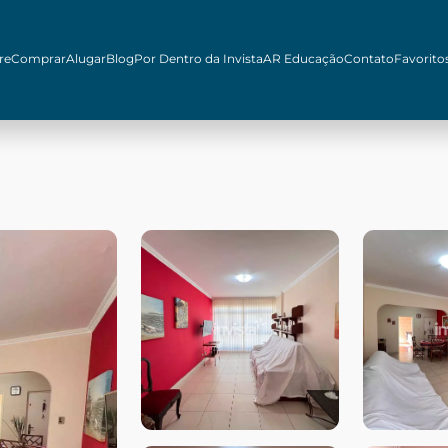
re
Comprar
Alugar
Blog
Por Dentro da Invista
AR Educação
Contato
Favorito