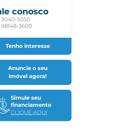
ale conosco
) 3040-5050
) 98148-3600
Tenho interesse
Anuncie o seu
imóvel agora!
Simule seu
financiamento
CLIQUE AQUI