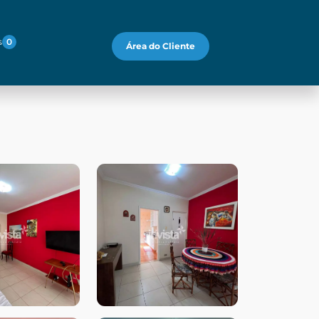
s
0
Área do Cliente