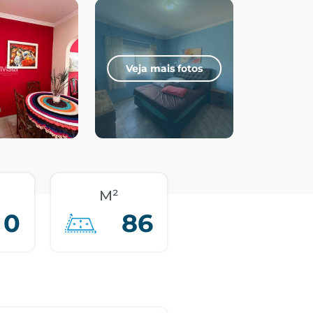
Veja mais fotos
M²
0
86