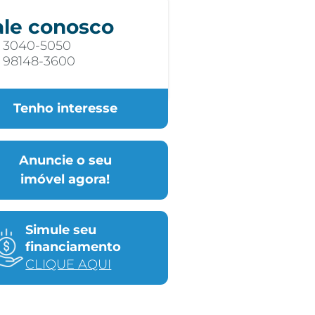
ale conosco
) 3040-5050
) 98148-3600
Tenho interesse
Anuncie o seu
imóvel agora!
Simule seu
financiamento
CLIQUE AQUI