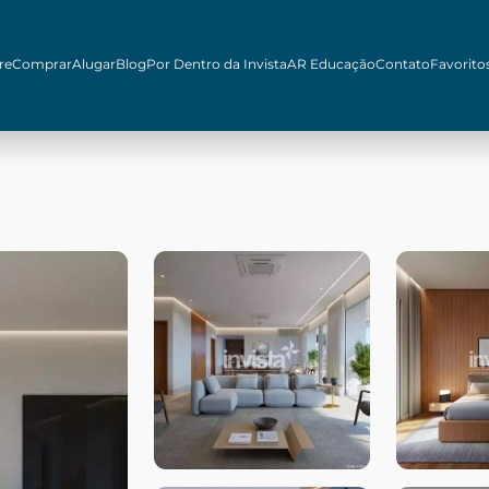
re
Comprar
Alugar
Blog
Por Dentro da Invista
AR Educação
Contato
Favorito