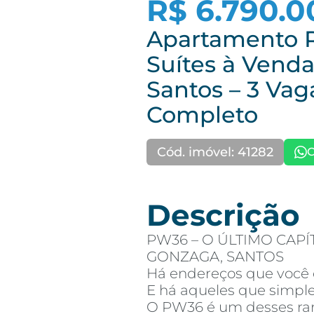
R$ 6.790.0
Apartamento R
Suítes à Vend
Santos – 3 Vag
Completo
Cód. imóvel: 41282
C
Descrição
PW36 – O ÚLTIMO CAP
GONZAGA, SANTOS
Há endereços que você 
E há aqueles que simpl
O PW36 é um desses rar