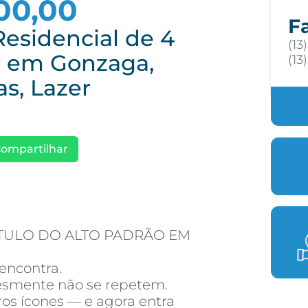
00,00
F
esidencial de 4
(13
a em Gonzaga,
(13
as, Lazer
ompartilhar
ÍTULO DO ALTO PADRÃO EM
encontra.
esmente não se repetem.
os ícones — e agora entra