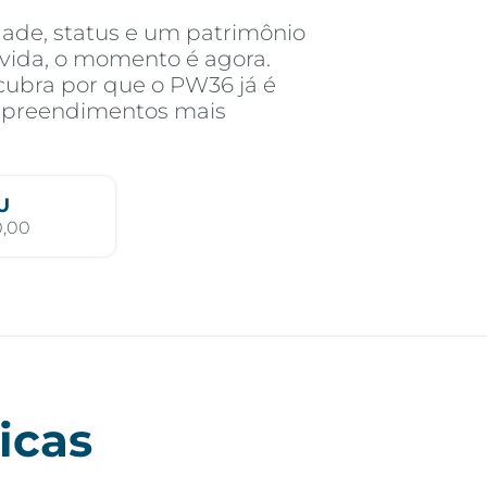
dade, status e um patrimônio
e vida, o momento é agora.
cubra por que o PW36 já é
mpreendimentos mais
U
0,00
icas