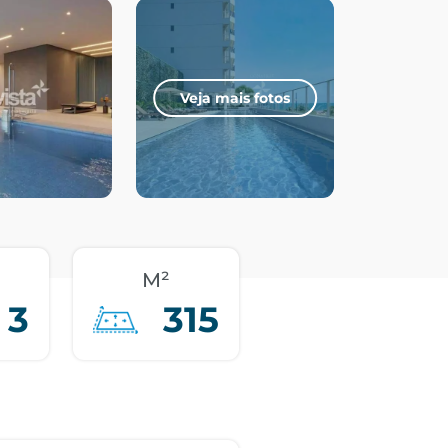
Veja mais fotos
M²
3
315