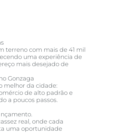
ns
m terreno com mais de 41 mil
erecendo uma experiência de
dereço mais desejado de
 no Gonzaga
o melhor da cidade:
omércio de alto padrão e
udo a poucos passos.
ançamento.
ssez real, onde cada
nta uma oportunidade