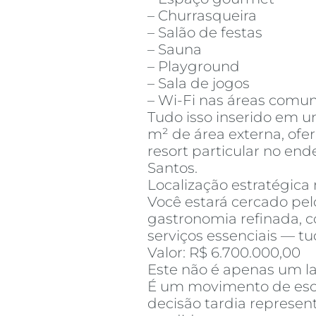
– Churrasqueira
– Salão de festas
– Sauna
– Playground
– Sala de jogos
– Wi-Fi nas áreas comu
Tudo isso inserido em u
m² de área externa, of
resort particular no en
Santos.
Localização estratégica
Você estará cercado pel
gastronomia refinada, c
serviços essenciais — t
Valor: R$ 6.700.000,00
Este não é apenas um l
É um movimento de esca
decisão tardia represe