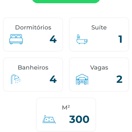
Dormitórios
Suíte
4
1
Banheiros
Vagas
4
2
M²
300