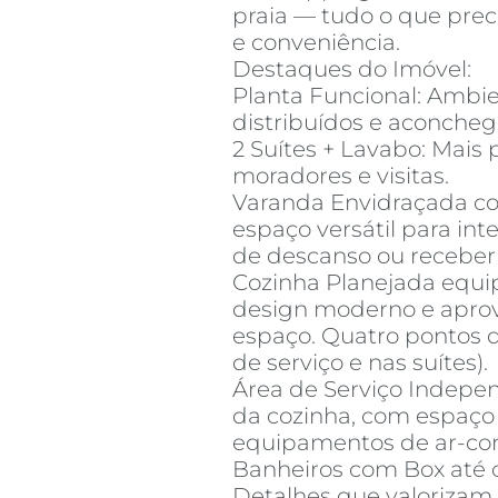
praia — tudo o que prec
e conveniência.
Destaques do Imóvel:
Planta Funcional: Ambi
distribuídos e aconcheg
2 Suítes + Lavabo: Mais 
moradores e visitas.
Varanda Envidraçada co
espaço versátil para int
de descanso ou receber
Cozinha Planejada equi
design moderno e aprov
espaço. Quatro pontos 
de serviço e nas suítes).
Área de Serviço Indepe
da cozinha, com espaço
equipamentos de ar-co
Banheiros com Box até o 
Detalhes que valorizam