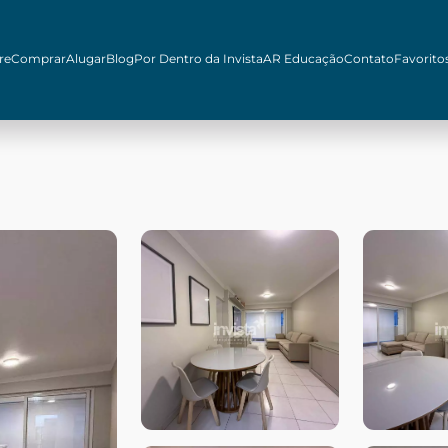
re
Comprar
Alugar
Blog
Por Dentro da Invista
AR Educação
Contato
Favorito