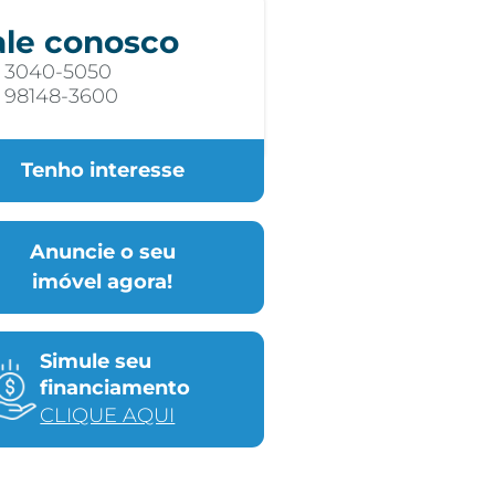
ale conosco
) 3040-5050
) 98148-3600
Tenho interesse
Anuncie o seu
imóvel agora!
Simule seu
financiamento
CLIQUE AQUI