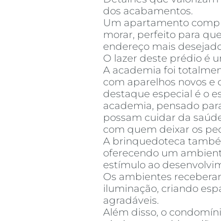
dos acabamentos.
Um apartamento comple
morar, perfeito para q
endereço mais desejado
O lazer deste prédio é u
A academia foi totalme
com aparelhos novos e 
destaque especial é o e
academia, pensado par
possam cuidar da saú
com quem deixar os pe
A brinquedoteca também
oferecendo um ambient
estímulo ao desenvolvim
Os ambientes receberam
iluminação, criando esp
agradáveis.
Além disso, o condomíni