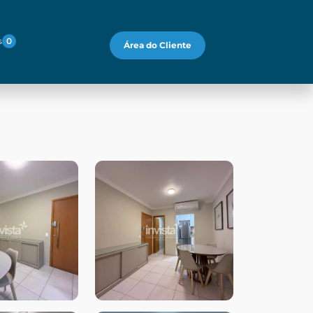
s
0
Área do Cliente