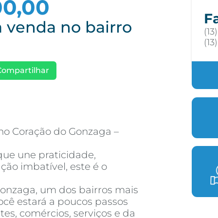
00,00
F
 venda no bairro
(13
(13
Compartilhar
no Coração do Gonzaga –
que une praticidade,
ção imbatível, este é o
Gonzaga, um dos bairros mais
você estará a poucos passos
es, comércios, serviços e da