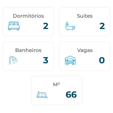
Dormitórios
Suítes
2
2
Banheiros
Vagas
3
0
M²
66