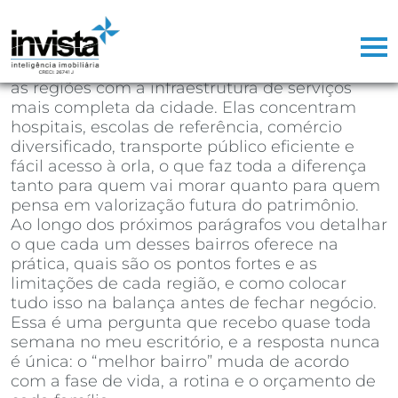
Se você está decidindo em qual bairro de
Santos comprar seu próximo imóvel, a
resposta direta é:
Gonzaga, Boqueirão,
Embaré, Aparecida e Ponta da Praia
são hoje
as regiões com a infraestrutura de serviços
mais completa da cidade. Elas concentram
hospitais, escolas de referência, comércio
diversificado, transporte público eficiente e
fácil acesso à orla, o que faz toda a diferença
tanto para quem vai morar quanto para quem
pensa em valorização futura do patrimônio.
Ao longo dos próximos parágrafos vou detalhar
o que cada um desses bairros oferece na
prática, quais são os pontos fortes e as
limitações de cada região, e como colocar
tudo isso na balança antes de fechar negócio.
Essa é uma pergunta que recebo quase toda
semana no meu escritório, e a resposta nunca
é única: o “melhor bairro” muda de acordo
com a fase de vida, a rotina e o orçamento de