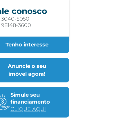
ale conosco
) 3040-5050
) 98148-3600
Tenho interesse
Anuncie o seu
imóvel agora!
Simule seu
financiamento
CLIQUE AQUI