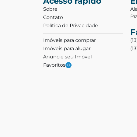
Acesso rápido
E
Sobre
Al
Pr
Contato
Política de Privacidade
F
Imóveis para comprar
(1
Imóveis para alugar
(1
Anuncie seu Imóvel
Favoritos
0