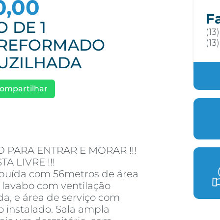
0,00
F
 DE 1
(13
 REFORMADO
(13
UZILHADA
ompartilhar
PARA ENTRAR E MORAR !!!
 LIVRE !!!
ibuída com 56metros de área
m lavabo com ventilação
da, e área de serviço com
 instalado. Sala ampla