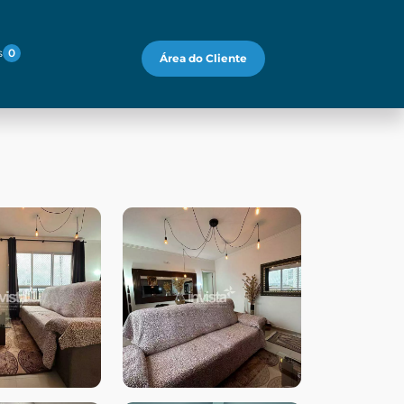
s
0
Área do Cliente