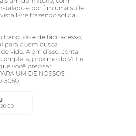
ais um dormitório, com
instalado e por fim uma suíte
ista livre trazendo sol da
tranquilo e de fácil acesso,
al para quem busca
de vida. Além disso, conta
 completa, próximo do VLT e
que você precisar.
PARA UM DE NOSSOS
0-5050
U
220,00