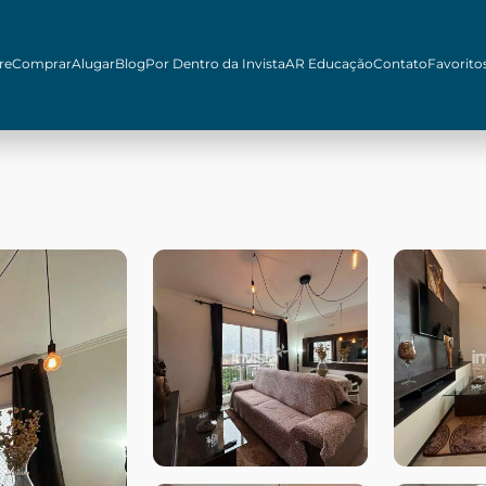
re
Comprar
Alugar
Blog
Por Dentro da Invista
AR Educação
Contato
Favorito