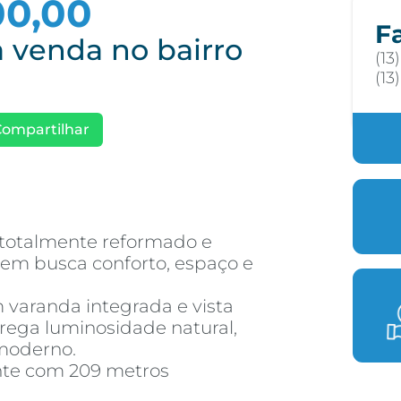
00,00
F
 venda no bairro
(13
(13
Compartilhar
 totalmente reformado e
uem busca conforto, espaço e
 varanda integrada e vista
trega luminosidade natural,
 moderno.
ente com 209 metros