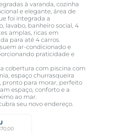
ntegradas à varanda, cozinha
cional e elegante, área de
e foi integrada a
 lavabo, banheiro social, 4
tes amplas, ricas em
a para até 4 carros.
suem ar-condicionado e
porcionando praticidade e
a cobertura com piscina com
mia, espaço churrasqueira
 pronto para morar, perfeito
zam espaço, conforto e a
óximo ao mar.
cubra seu novo endereço.
U
670,00