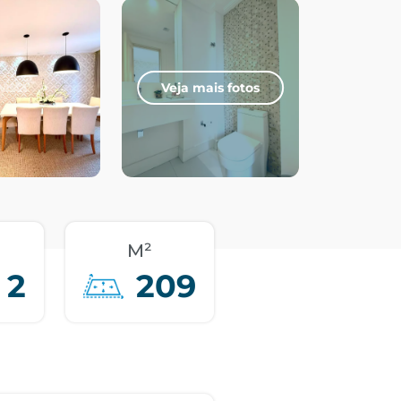
Veja mais fotos
M²
2
209