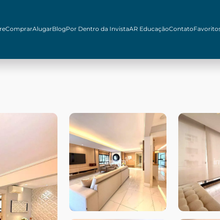
re
Comprar
Alugar
Blog
Por Dentro da Invista
AR Educação
Contato
Favorito