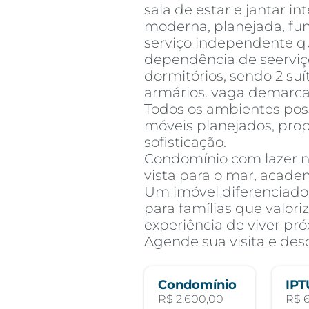
sala de estar e jantar i
moderna, planejada, fun
serviço independente qu
dependência de seerviço,
dormitórios, sendo 2 suí
armários. vaga demarcad
Todos os ambientes pos
móveis planejados, pro
sofisticação.
Condomínio com lazer n
vista para o mar, acade
Um imóvel diferenciado,
para famílias que valori
experiência de viver pr
Agende sua visita e des
Condomínio
IPT
R$ 2.600,00
R$ 