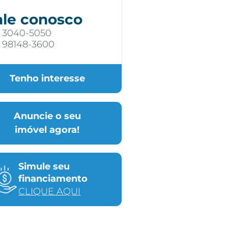
ale conosco
) 3040-5050
) 98148-3600
Tenho interesse
Anuncie o seu
imóvel agora!
Simule seu
financiamento
CLIQUE AQUI