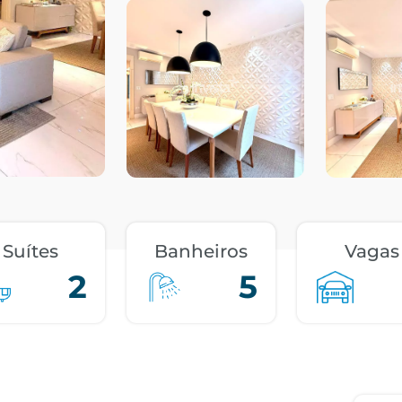
Suítes
Banheiros
Vagas
2
5