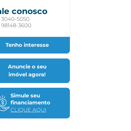
ale conosco
) 3040-5050
) 98148-3600
Tenho interesse
Anuncie o seu
imóvel agora!
Simule seu
financiamento
CLIQUE AQUI