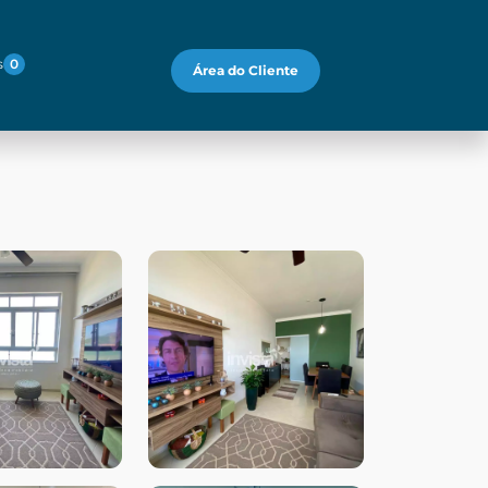
s
0
Área do Cliente