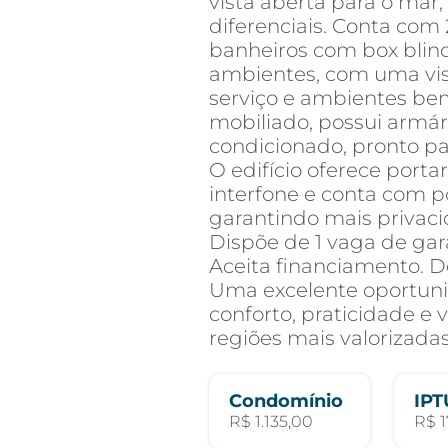
vista aberta para o mar
diferenciais. Conta com 2
banheiros com box blind
ambientes, com uma vis
serviço e ambientes bem
mobiliado, possui armár
condicionado, pronto pa
O edifício oferece portar
interfone e conta com 
garantindo mais privaci
Dispõe de 1 vaga de gar
Aceita financiamento.
Uma excelente oportun
conforto, praticidade e
regiões mais valorizada
Condomínio
IPT
R$ 1.135,00
R$ 1