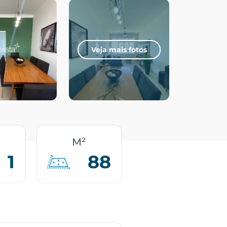
Veja mais fotos
M²
1
88