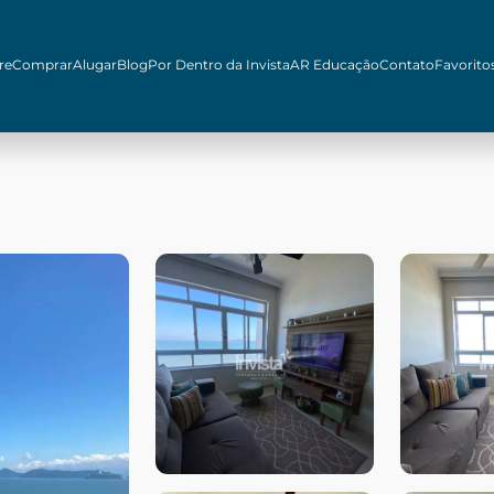
re
Comprar
Alugar
Blog
Por Dentro da Invista
AR Educação
Contato
Favorito