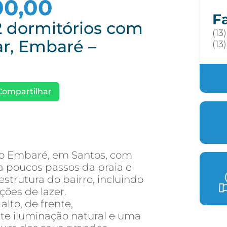
00,00
F
 dormitórios com
(13
ar, Embaré –
(13
Compartilhar
o Embaré, em Santos, com
 a poucos passos da praia e
estrutura do bairro, incluindo
ções de lazer.
lto, de frente,
te iluminação natural e uma