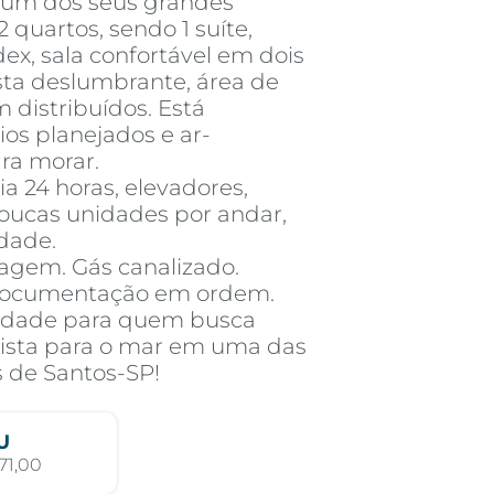
, um dos seus grandes
 quartos, sendo 1 suíte,
ex, sala confortável em dois
ta deslumbrante, área de
 distribuídos. Está
ios planejados e ar-
ra morar.
ia 24 horas, elevadores,
poucas unidades por andar,
dade.
agem. Gás canalizado.
 Documentação em ordem.
idade para quem busca
 vista para o mar em uma das
s de Santos-SP!
U
71,00