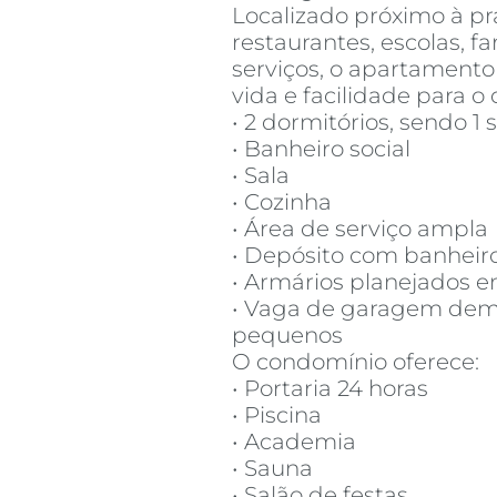
Localizado próximo à pr
restaurantes, escolas, f
serviços, o apartament
vida e facilidade para o d
• 2 dormitórios, sendo 1 
• Banheiro social
• Sala
• Cozinha
• Área de serviço ampla
• Depósito com banheir
• Armários planejados 
• Vaga de garagem dema
pequenos
O condomínio oferece:
• Portaria 24 horas
• Piscina
• Academia
• Sauna
• Salão de festas