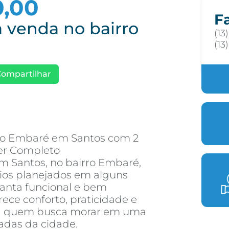
0,00
F
 venda no bairro
(13
(13
Compartilhar
o Embaré em Santos com 2
zer Completo
 Santos, no bairro Embaré,
ios planejados em alguns
anta funcional e bem
erece conforto, praticidade e
ara quem busca morar em uma
zadas da cidade.