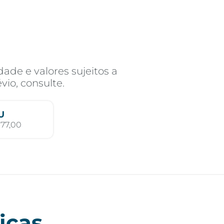
ade e valores sujeitos a
vio, consulte.
U
77,00
icas