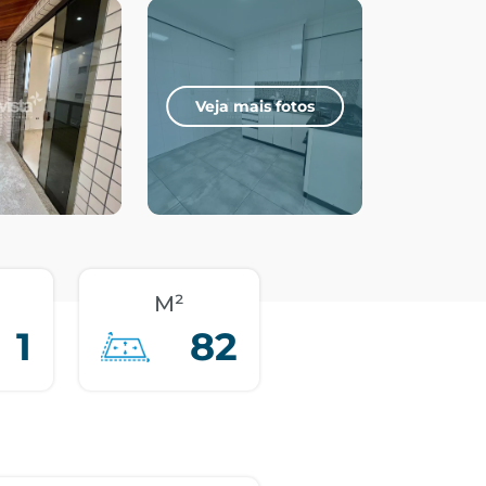
Veja mais fotos
M²
1
82