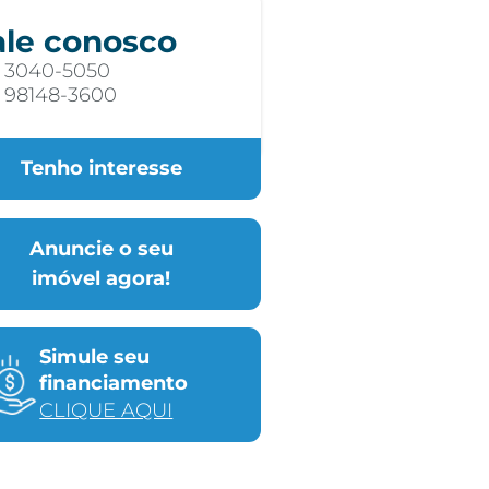
ale conosco
) 3040-5050
) 98148-3600
Tenho interesse
Anuncie o seu
imóvel agora!
Simule seu
financiamento
CLIQUE AQUI