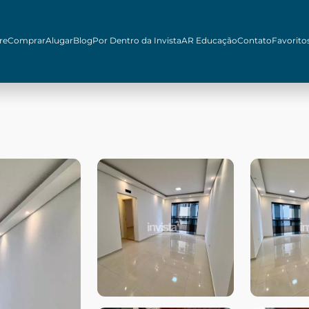
re
Comprar
Alugar
Blog
Por Dentro da Invista
AR Educação
Contato
Favorito