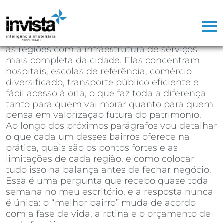
Se você está decidindo em qual bairro de
Santos comprar seu próximo imóvel, a
resposta direta é:
Gonzaga, Boqueirão,
Embaré, Aparecida e Ponta da Praia
são hoje
as regiões com a infraestrutura de serviços
mais completa da cidade. Elas concentram
hospitais, escolas de referência, comércio
diversificado, transporte público eficiente e
fácil acesso à orla, o que faz toda a diferença
tanto para quem vai morar quanto para quem
pensa em valorização futura do patrimônio.
Ao longo dos próximos parágrafos vou detalhar
o que cada um desses bairros oferece na
prática, quais são os pontos fortes e as
limitações de cada região, e como colocar
tudo isso na balança antes de fechar negócio.
Essa é uma pergunta que recebo quase toda
semana no meu escritório, e a resposta nunca
é única: o “melhor bairro” muda de acordo
com a fase de vida, a rotina e o orçamento de