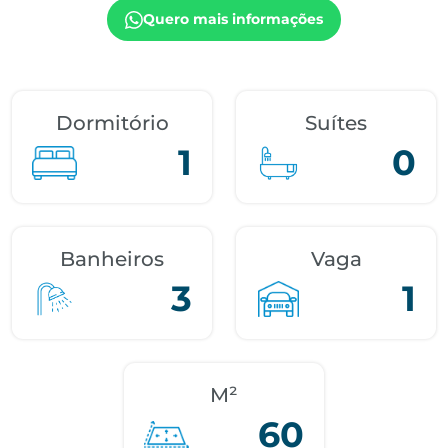
Quero mais informações
Dormitório
Suítes
1
0
Banheiros
Vaga
3
1
M²
60