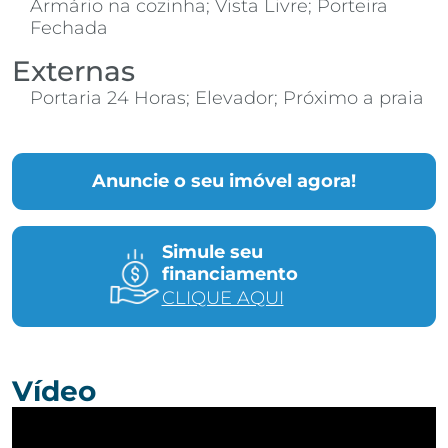
Armário na cozinha; Vista Livre; Porteira
Fechada
Externas
Portaria 24 Horas; Elevador; Próximo a praia
Anuncie o seu imóvel agora!
Simule seu
financiamento
CLIQUE AQUI
Vídeo