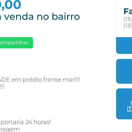
0,00
F
 venda no bairro
(13
(13
ompartilhar
E em prédio frente mar!!!!
!!
portaria 24 horas!
garagem