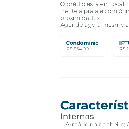
O prédio está em local
frente a praia e com ót
proximidades!!!
Agende agora mesmo a s
Condomínio
IPT
R$ 654,00
R$ 
Característ
Internas
Armário no banheiro; 