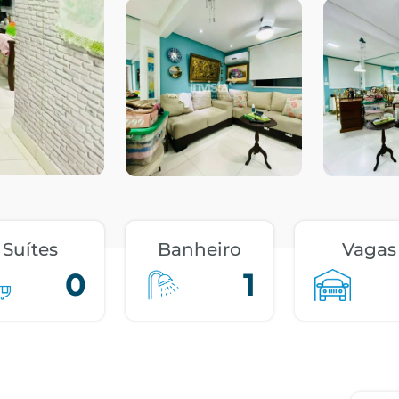
Suítes
Banheiro
Vagas
0
1