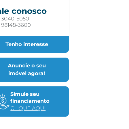
ale conosco
) 3040-5050
) 98148-3600
Tenho interesse
Anuncie o seu
imóvel agora!
Simule seu
financiamento
CLIQUE AQUI