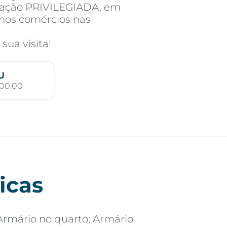
ização PRIVILEGIADA, em
imos comércios nas
ua visita!
U
100,00
icas
Armário no quarto; Armário