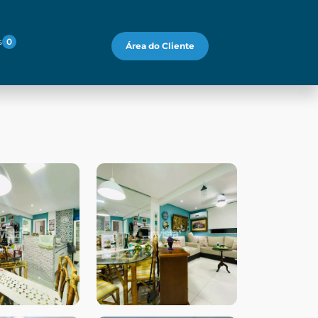
s
0
Área do Cliente