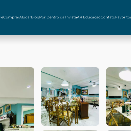
re
Comprar
Alugar
Blog
Por Dentro da Invista
AR Educação
Contato
Favorito