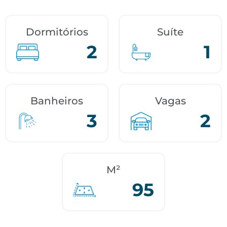
Dormitórios
Suíte
2
1
Banheiros
Vagas
3
2
M²
95