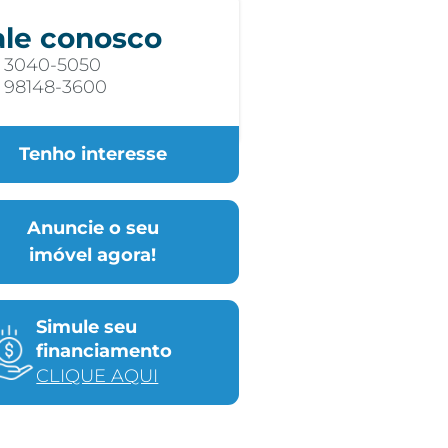
ale conosco
) 3040-5050
) 98148-3600
Tenho interesse
Anuncie o seu
imóvel agora!
Simule seu
financiamento
CLIQUE AQUI