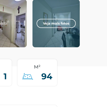
Veja mais fotos
M²
1
94