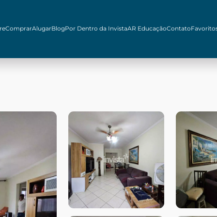
re
Comprar
Alugar
Blog
Por Dentro da Invista
AR Educação
Contato
Favorito