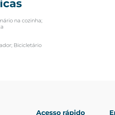
icas
mário na cozinha;
ta
ador; Bicicletário
Acesso rápido
E