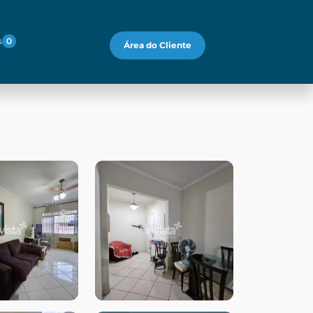
s
0
Área do Cliente