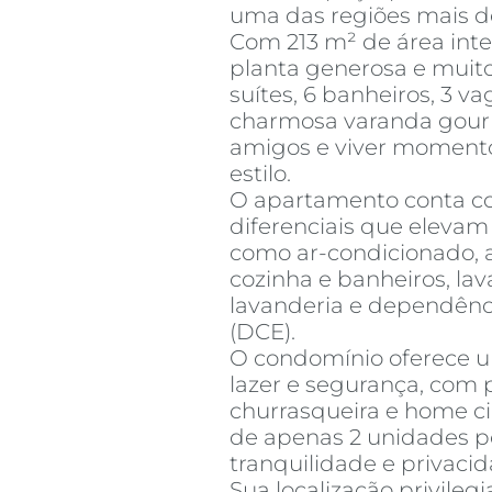
uma das regiões mais d
Com 213 m² de área inte
planta generosa e muito
suítes, 6 banheiros, 3 
charmosa varanda gourm
amigos e viver momento
estilo.
O apartamento conta 
diferenciais que elevam
como ar-condicionado, a
cozinha e banheiros, lav
lavanderia e dependên
(DCE).
O condomínio oferece u
lazer e segurança, com 
churrasqueira e home c
de apenas 2 unidades p
tranquilidade e privacid
Sua localização privileg