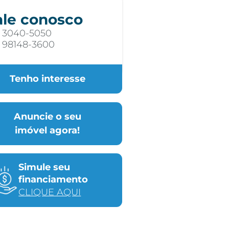
ale conosco
) 3040-5050
) 98148-3600
Tenho interesse
Anuncie o seu
imóvel agora!
Simule seu
financiamento
CLIQUE AQUI