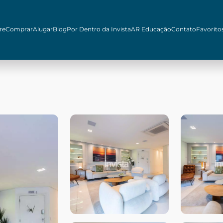
re
Comprar
Alugar
Blog
Por Dentro da Invista
AR Educação
Contato
Favorito