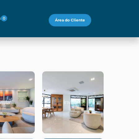
s
0
Área do Cliente