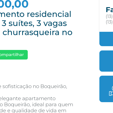
00,00
F
mento residencial
(13
3 suítes, 3 vagas
(13
 churrasqueira no
ompartilhar
e sofisticação no Boqueirão,
 elegante apartamento
do Boqueirão, ideal para quem
ade e qualidade de vida em