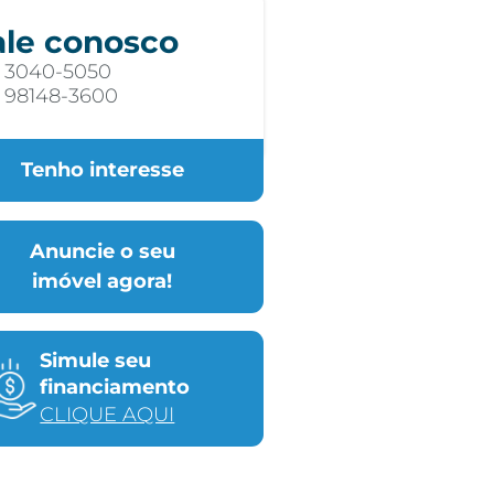
ale conosco
) 3040-5050
) 98148-3600
Tenho interesse
Anuncie o seu
imóvel agora!
Simule seu
financiamento
CLIQUE AQUI