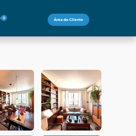
s
0
Área do Cliente