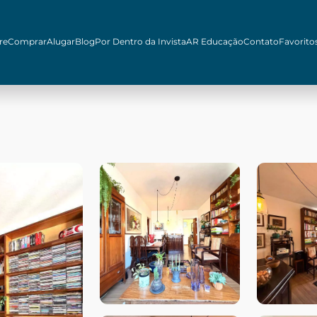
re
Comprar
Alugar
Blog
Por Dentro da Invista
AR Educação
Contato
Favorito