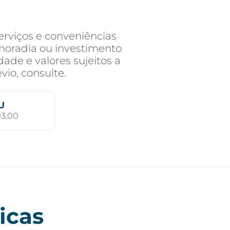
erviços e conveniências
moradia ou investimento
ade e valores sujeitos a
vio, consulte.
U
93,00
icas