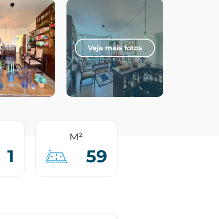
Veja mais fotos
M²
1
59