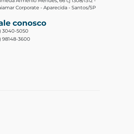
ameda Armênio Mendes, 66 cj 1308/1312 -
aiamar Corporate - Aparecida - Santos/SP
ale conosco
3) 3040-5050
3) 98148-3600