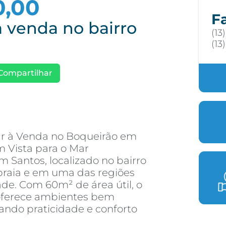
0,00
F
 venda no bairro
(13
(13
Compartilhar
r à Venda no Boqueirão em
 Vista para o Mar
Santos, localizado no bairro
praia e em uma das regiões
ade. Com 60m² de área útil, o
 oferece ambientes bem
nando praticidade e conforto