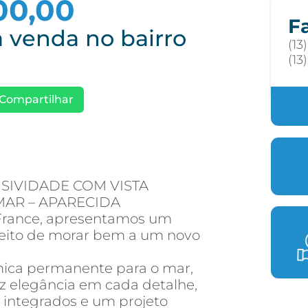
00,00
F
 venda no bairro
(13
(13
Compartilhar
USIVIDADE COM VISTA
AR – APARECIDA
e France, apresentamos um
ceito de morar bem a um novo
ica permanente para o mar,
z elegância em cada detalhe,
integrados e um projeto