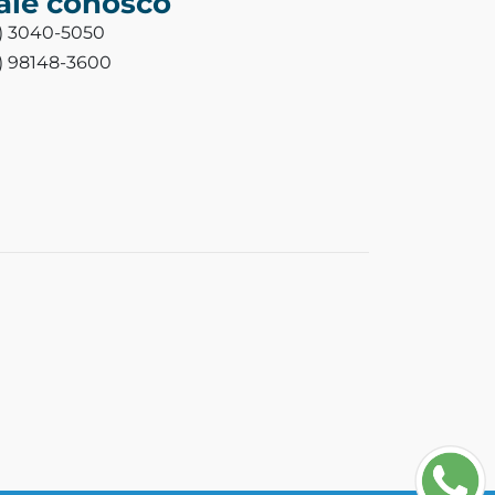
ale conosco
3) 3040-5050
3) 98148-3600