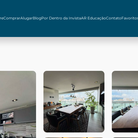
re
Comprar
Alugar
Blog
Por Dentro da Invista
AR Educação
Contato
Favorito