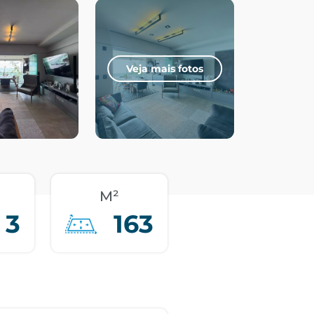
Veja mais fotos
M²
3
163