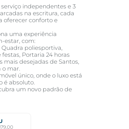
 serviço independentes e 3
cadas na escritura, cada
a oferecer conforto e
ona uma experiência
-estar, com:
 Quadra poliesportiva,
festas, Portaria 24 horas
s mais desejadas de Santos,
a o mar.
imóvel único, onde o luxo está
o é absoluto.
scubra um novo padrão de
U
879,00