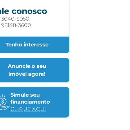
ale conosco
) 3040-5050
) 98148-3600
Tenho interesse
Anuncie o seu
imóvel agora!
Simule seu
financiamento
CLIQUE AQUI