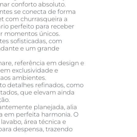
ar conforto absoluto.
entes se conecta de forma
et com churrasqueira a
rio perfeito para receber
ar momentos únicos.
ítes sofisticadas, com
ndante e um grande
are, referência em design e
mem exclusividade e
aos ambientes.
o detalhes refinados, como
tados, que elevam ainda
ção.
antemente planejada, alia
ca em perfeita harmonia. O
lavabo, área técnica e
para despensa, trazendo