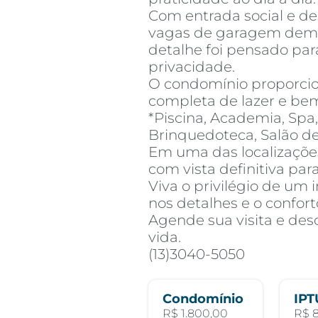
Com entrada social e de
vagas de garagem demar
detalhe foi pensado par
privacidade.
O condomínio proporci
completa de lazer e bem
*Piscina, Academia, Spa,
Brinquedoteca, Salão de 
Em uma das localizaçõe
com vista definitiva par
Viva o privilégio de um 
nos detalhes e o confort
Agende sua visita e de
vida.
(13)3040-5050
Condomínio
IPT
R$ 1.800,00
R$ 