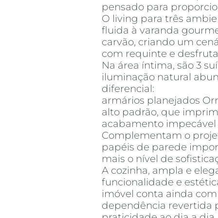
pensado para proporcion
O living para três ambi
fluida à varanda gourm
carvão, criando um cená
com requinte e desfrut
Na área íntima, são 3 su
iluminação natural abu
diferencial:
armários planejados Orn
alto padrão, que impri
acabamento impecável 
Complementam o projet
papéis de parede impor
mais o nível de sofistica
A cozinha, ampla e eleg
funcionalidade e estéti
imóvel conta ainda com 
dependência revertida 
praticidade ao dia a dia.