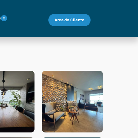
s
0
Área do Cliente